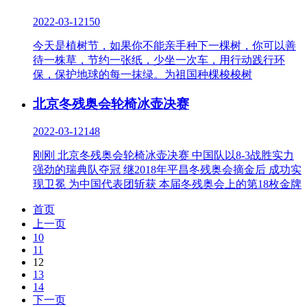
2022-03-12
150
今天是植树节，如果你不能亲手种下一棵树，你可以善
待一株草，节约一张纸，少坐一次车，用行动践行环
保，保护地球的每一抹绿。为祖国种棵梭梭树
北京冬残奥会轮椅冰壶决赛
2022-03-12
148
刚刚 北京冬残奥会轮椅冰壶决赛 中国队以8-3战胜实力
强劲的瑞典队夺冠 继2018年平昌冬残奥会摘金后 成功实
现卫冕 为中国代表团斩获 本届冬残奥会上的第18枚金牌
首页
上一页
10
11
12
13
14
下一页