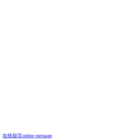
联系人：许焕荣
手机：13910293865
手机：13910958996（微信同号）
联系人：何剑飞
手机：13910288312
邮箱：13910958996@163.com
邮箱：saiyasi@sohu.com
Q Q：2223209806
座机：010 - 68522188
办公电话：010 - 68522188
在线留言
online message