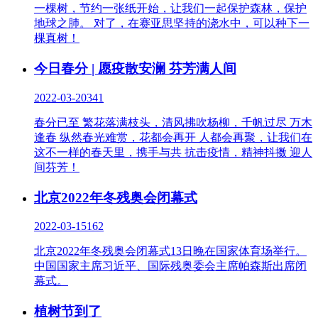
一棵树，节约一张纸开始，让我们一起保护森林，保护
地球之肺。 对了，在赛亚思坚持的浇水中，可以种下一
棵真树！
今日春分 | 愿疫散安澜 芬芳满人间
2022-03-20
341
春分已至 繁花落满枝头，清风拂吹杨柳，千帆过尽 万木
逢春 纵然春光难赏，花都会再开 人都会再聚，让我们在
这不一样的春天里，携手与共 抗击疫情，精神抖擞 迎人
间芬芳！
北京2022年冬残奥会闭幕式
2022-03-15
162
北京2022年冬残奥会闭幕式13日晚在国家体育场举行。
中国国家主席习近平、国际残奥委会主席帕森斯出席闭
幕式。
植树节到了