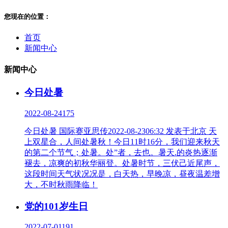
您现在的位置：
首页
新闻中心
新闻中心
今日处暑
2022-08-24
175
今日处暑 国际赛亚思传2022-08-2306:32 发表于北京 天
上双星合，人间处暑秋！今日11时16分，我们迎来秋天
的第二个节气；处暑。处”者，去也。暑天.的炎热逐渐
褪去，凉爽的初秋华丽登。处暑时节，三伏己近尾声，
这段时间天气状况况是，白天热，早晚凉，昼夜温差增
大，不时秋雨降临！
党的101岁生日
2022-07-01
191