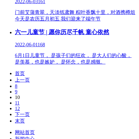
2022-06-03
161
门前艾蒲青翠，天淡纸鸢舞 粽叶香飘十里，对酒携樽俎
今天是农历五月初五 我们迎来了端午节
六一儿童节 | 愿你历尽千帆 童心依然
2022-06-01
168
6月1日儿童节， 是孩子们的狂欢， 是大人们的心酸，
是羡慕，也是嫉妒， 是怀念，也是感慨。
首页
上一页
8
9
10
11
12
下一页
末页
网站首页
新闻中心