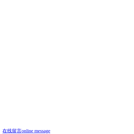
联系人：许焕荣
手机：13910293865
手机：13910958996（微信同号）
联系人：何剑飞
手机：13910288312
邮箱：13910958996@163.com
邮箱：saiyasi@sohu.com
Q Q：2223209806
座机：010 - 68522188
办公电话：010 - 68522188
在线留言
online message