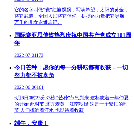
它的名字叫做“党”红旗飘飘，写满希望，太阳的黄金，
将它武装，全国人民将它信仰，拼搏的力量把它导航。
万千的儿女永难忘记。
国际赛亚思传媒热烈庆祝中国共产党成立101周
年
2022-07-01
173
今日芒种｜愿你的每一分耕耘都有收获，一切
努力都不被辜负
2022-06-06
161
6月6日0时25分37秒 “芒种”节气到来 这标志着一年仲夏
的开始 此时节 北方麦黄，江南秧绿 这是一个繁忙的时
节 人们挥洒着汗水 也期待着收获
端午，安康！