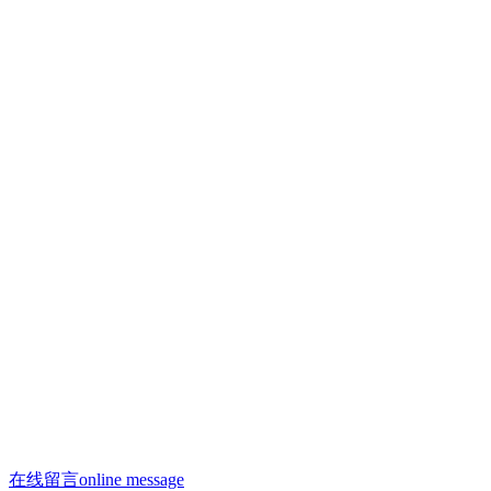
联系人：许焕荣
手机：13910293865
手机：13910958996（微信同号）
联系人：何剑飞
手机：13910288312
邮箱：13910958996@163.com
邮箱：saiyasi@sohu.com
Q Q：2223209806
座机：010 - 68522188
办公电话：010 - 68522188
在线留言
online message