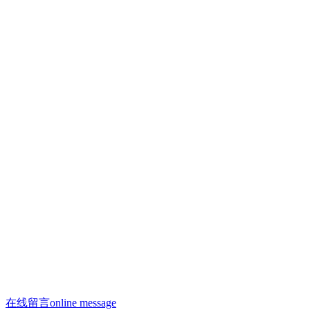
联系人：许焕荣
手机：13910293865
手机：13910958996（微信同号）
联系人：何剑飞
手机：13910288312
邮箱：13910958996@163.com
邮箱：saiyasi@sohu.com
Q Q：2223209806
座机：010 - 68522188
办公电话：010 - 68522188
在线留言
online message