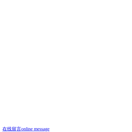
联系人：许焕荣
手机：13910293865
手机：13910958996（微信同号）
联系人：何剑飞
手机：13910288312
邮箱：13910958996@163.com
邮箱：saiyasi@sohu.com
Q Q：2223209806
座机：010 - 68522188
办公电话：010 - 68522188
在线留言
online message