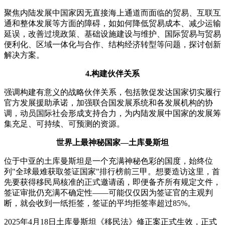
聚焦内陆发展中国家因无直接海上通道而面临的贸易、互联互
通和整体发展等方面的障碍，如如何降低贸易成本、减少运输
延误，改善过境政策、基础设施建设与维护、国际贸易与贸易
便利化、区域一体化与合作、结构经济转型等问题，探讨创新
解决方案。
4.构建伙伴关系
强调构建有意义的战略伙伴关系，包括敦促发达国家切实履行
官方发展援助承诺，加强联合国发展系统和各发展机构的协
调，动员国际社会形成支持合力，为内陆发展中国家的发展筹
集充足、可持续、可预测的资源。
世界上最神秘国家—土库曼斯坦
位于中亚的土库曼斯坦是一个充满神秘色彩的国度，始终位
列"全球最难获取签证国家"排行榜前三甲。想要造访这里，首
先要获得移民局核准的正式邀请函，即便备齐所有规定文件，
签证审批仍充满不确定性——可能仅仅因为签证官的主观判
断，就会收到一纸拒签，签证的平均拒签率超过85%。
2025年4月18日土库曼斯坦《移民法》修正案正式生效，正式