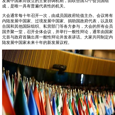
发展中国家而设立的主要协调机制，由联合国32个会员国组
成，是唯一具有普遍代表性的机关。
大会通常每十年召开一次，由成员国政府轮值主办。会议将有
内陆发展中国家、过境发展中国家、捐助国政府代表，以及联
合国和其他国际组织、私营部门等各方参与，大会的所有会员
国齐聚一堂，召开全体会议，并举行一般性辩论，通常由国家
元首与政府首脑出席一般性辩论并发表讲话。大家共同制定内
陆发展中国家未来十年的新发展议程。