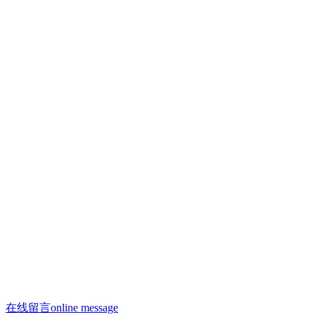
联系人：许焕荣
手机：13910293865
手机：13910958996（微信同号）
联系人：何剑飞
手机：13910288312
邮箱：13910958996@163.com
邮箱：saiyasi@sohu.com
Q Q：2223209806
座机：010 - 68522188
办公电话：010 - 68522188
在线留言
online message