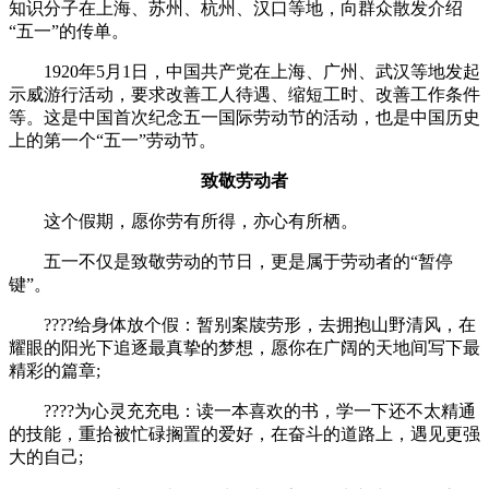
知识分子在上海、苏州、杭州、汉口等地，向群众散发介绍
“五一”的传单。
1920年5月1日，中国共产党在上海、广州、武汉等地发起
示威游行活动，要求改善工人待遇、缩短工时、改善工作条件
等。这是中国首次纪念五一国际劳动节的活动，也是中国历史
上的第一个“五一”劳动节。
致敬劳动者
这个假期，愿你劳有所得，亦心有所栖。
五一不仅是致敬劳动的节日，更是属于劳动者的“暂停
键”。
????给身体放个假：暂别案牍劳形，去拥抱山野清风，在
耀眼的阳光下追逐最真挚的梦想，愿你在广阔的天地间写下最
精彩的篇章;
????为心灵充充电：读一本喜欢的书，学一下还不太精通
的技能，重拾被忙碌搁置的爱好，在奋斗的道路上，遇见更强
大的自己;