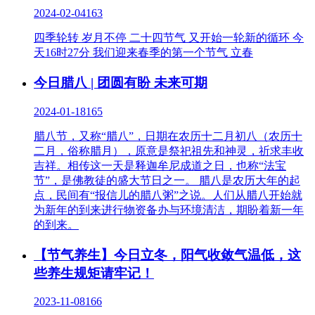
2024-02-04
163
四季轮转 岁月不停 二十四节气 又开始一轮新的循环 今
天16时27分 我们迎来春季的第一个节气 立春
今日腊八 | 团圆有盼 未来可期
2024-01-18
165
腊八节，又称“腊八”，日期在农历十二月初八（农历十
二月，俗称腊月），原意是祭祀祖先和神灵，祈求丰收
吉祥。相传这一天是释迦牟尼成道之日，也称“法宝
节”，是佛教徒的盛大节日之一。 腊八是农历大年的起
点，民间有“报信儿的腊八粥”之说。人们从腊八开始就
为新年的到来进行物资备办与环境清洁，期盼着新一年
的到来。
【节气养生】今日立冬，阳气收敛气温低，这
些养生规矩请牢记！
2023-11-08
166