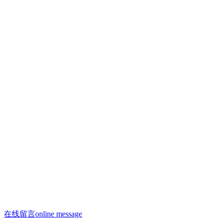
联系人：许焕荣
手机：13910293865
手机：13910958996（微信同号）
联系人：何剑飞
手机：13910288312
邮箱：13910958996@163.com
邮箱：saiyasi@sohu.com
Q Q：2223209806
座机：010 - 68522188
办公电话：010 - 68522188
在线留言
online message