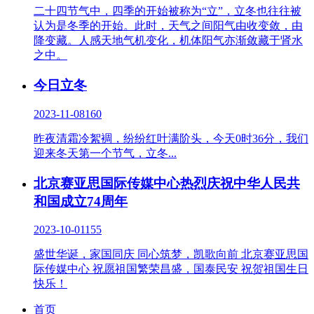
二十四节气中，四季的开始被称为“立”，立冬也往往被
认为是冬季的开始。此时，天气之间阳气由收变敛，由
降变藏。人感天地气机变化，机体阳气亦渐敛藏于肾水
之中。
今日立冬
2023-11-08
160
昨夜清霜冷絮裯，纷纷红叶满阶头，今天0时36分，我们
迎来冬天第一个节气，立冬...
北京赛亚思国际传媒中心热烈庆祝中华人民共
和国成立74周年
2023-10-01
155
盛世华诞，家国同庆 同心筑梦，凯歌向前 北京赛亚思国
际传媒中心 祝愿祖国繁荣昌盛，国泰民安 祝贺祖国生日
快乐！
首页