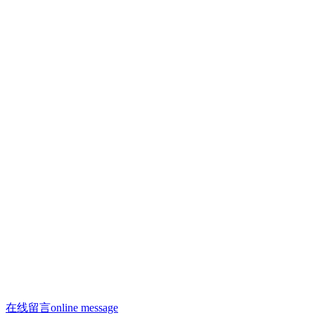
联系人：许焕荣
手机：13910293865
手机：13910958996（微信同号）
联系人：何剑飞
手机：13910288312
邮箱：13910958996@163.com
邮箱：saiyasi@sohu.com
Q Q：2223209806
座机：010 - 68522188
办公电话：010 - 68522188
在线留言
online message