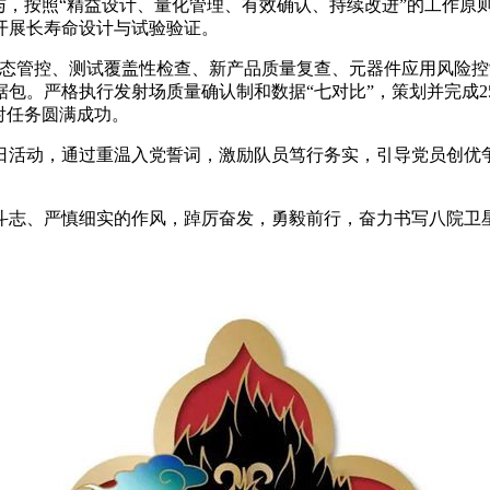
与，按照“精益设计、量化管理、有效确认、持续改进”的工作原
开展长寿命设计与试验验证。
态管控、测试覆盖性检查、新产品质量复查、元器件应用风险控制
。严格执行发射场质量确认制和数据“七对比”，策划并完成251
射任务圆满成功。
活动，通过重温入党誓词，激励队员笃行务实，引导党员创优争
。
斗志、严慎细实的作风，踔厉奋发，勇毅前行，奋力书写八院卫